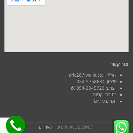
צור קשר
דוא"ל aric28@walla.co.il
טלפון: 054-5758684
ווצאפ: 054-3045726
כתובת: קריות
תנאים כלליים
גלילה
BEONET בניית אתרים |
מאמרים
לראש