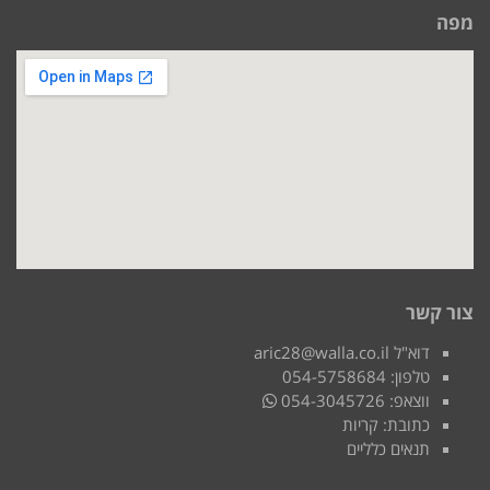
מפה
צור קשר
דוא"ל aric28@walla.co.il
טלפון: 054-5758684
ווצאפ: 054-3045726
כתובת: קריות
תנאים כלליים