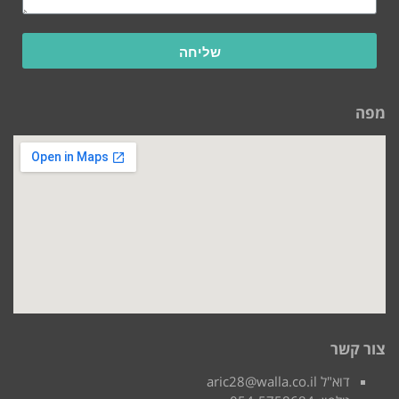
שליחה
מפה
צור קשר
דוא"ל aric28@walla.co.il