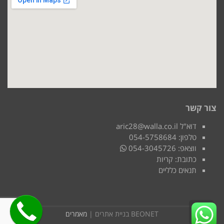
צור קשר
דוא"ל aric28@walla.co.il
טלפון: 054-5758684
ווצאפ: 054-3045726
כתובת: קריות
תנאים כלליים
גלילה
BEONET בניית אתרים |
מאמרים
לראש