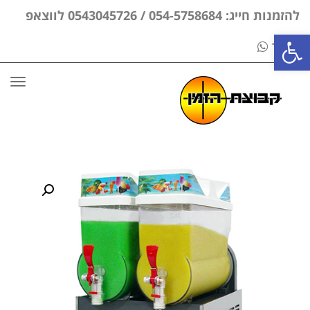
להזמנות חייג: 054-5758684 / 0543045726 לווצאפ
פתח סרגל נגישות
בלבד
תפר