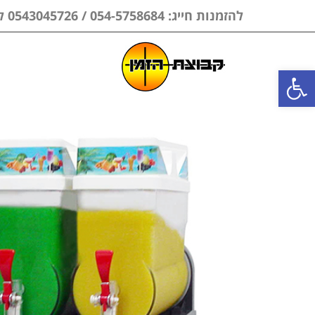
להזמנות חייג: 054-5758684 / 0543045726 לווצאפ בלבד
פתח סרגל נגישות