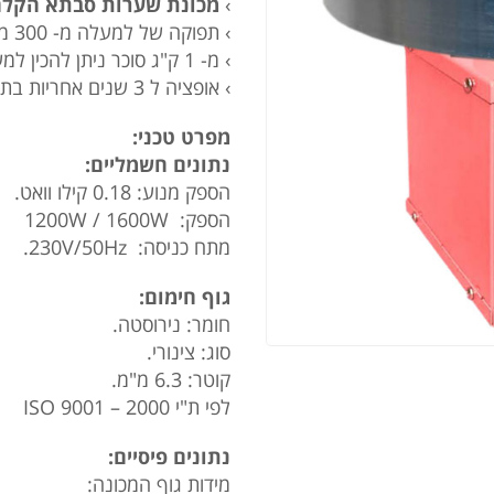
›
מכונת שערות סבתא הקלה
› תפוקה של למעלה מ- 300 מנות לשעה
› מ- 1 ק"ג סוכר ניתן להכין למעלה מ- 35 מנות של צמר גפן סוכר.
› אופציה ל 3 שנים אחריות בתוספת תשלום.
מפרט טכני:
נתונים חשמליים:
הספק מנוע: 0.18 קילו וואט.
הספק: 1200W / 1600W
מתח כניסה: 230V/50Hz.
גוף חימום:
חומר: נירוסטה.
סוג: צינורי.
קוטר: 6.3 מ"מ.
לפי ת"י 2000 – ISO 9001
נתונים פיסיים:
מידות גוף המכונה: