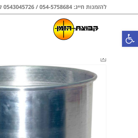
להזמנות חייג: 054-5758684 / 0543045726 לווצאפ בלבד
פתח סרגל נגישות