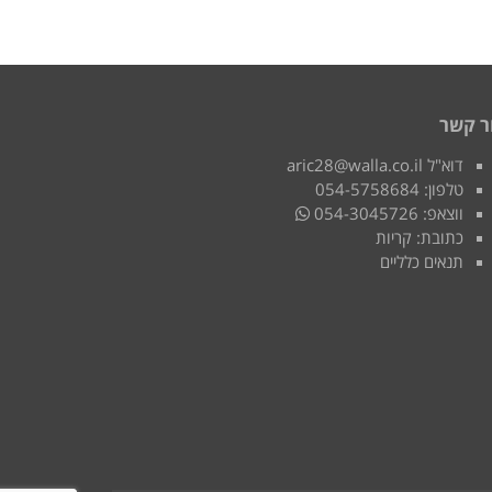
ר קשר
דוא"ל aric28@walla.co.il
טלפון: 054-5758684
ווצאפ: 054-3045726
כתובת: קריות
תנאים כלליים