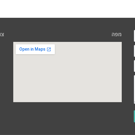
מפה
צו