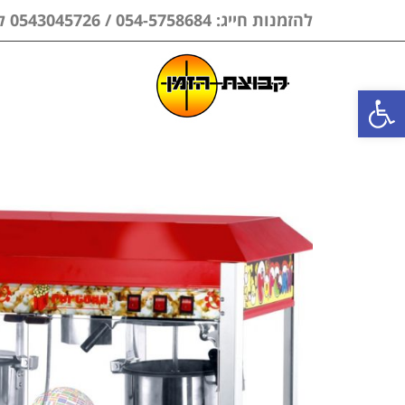
להזמנות חייג: 054-5758684 / 0543045726 לווצאפ בלבד
פתח סרגל נגישות