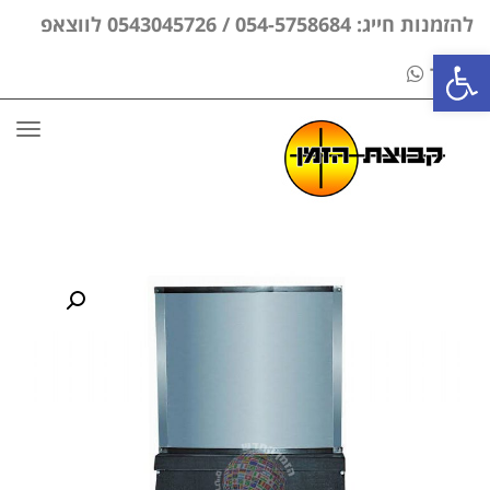
להזמנות חייג: 054-5758684 / 0543045726 לווצאפ
פתח סרגל נגישות
בלבד
תפר