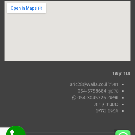
צור קשר
דוא"ל aric28@walla.co.il
טלפון: 054-5758684
ווצאפ: 054-3045726
כתובת: קריות
תנאים כלליים