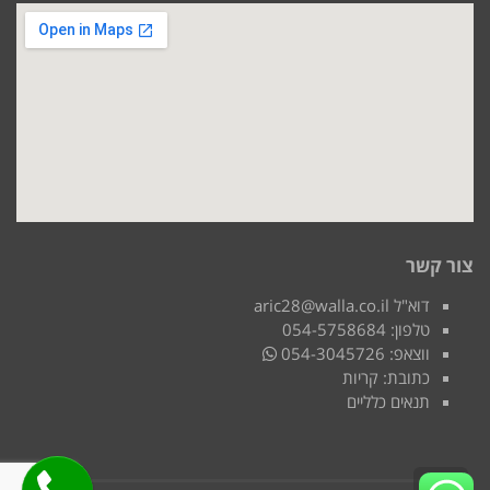
צור קשר
דוא"ל aric28@walla.co.il
טלפון: 054-5758684
ווצאפ: 054-3045726
כתובת: קריות
תנאים כלליים