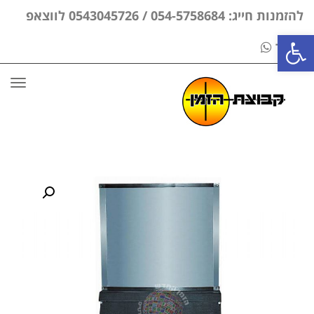
להזמנות חייג: 054-5758684 / 0543045726 לווצאפ
פתח סרגל נגישות
בלבד
תפר