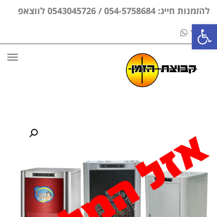
להזמנות חייג: 054-5758684 / 0543045726 לווצאפ
פתח סרגל נגישות
בלבד
תפר